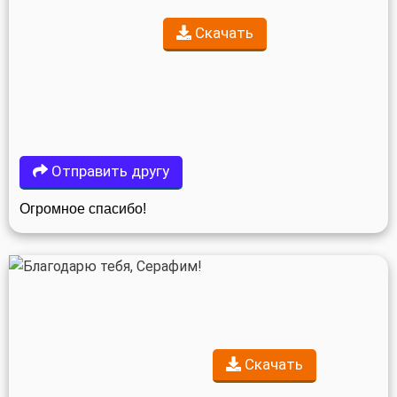
Скачать
Отправить другу
Огромное спасибо!
Скачать