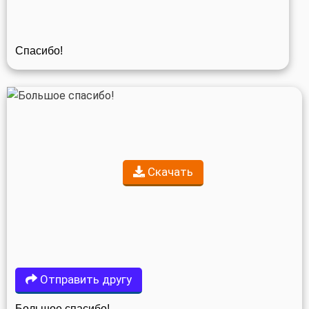
Спасибо!
Скачать
Отправить другу
Большое спасибо!