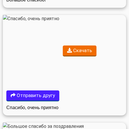
Скачать
Отправить другу
Спасибо, очень приятно