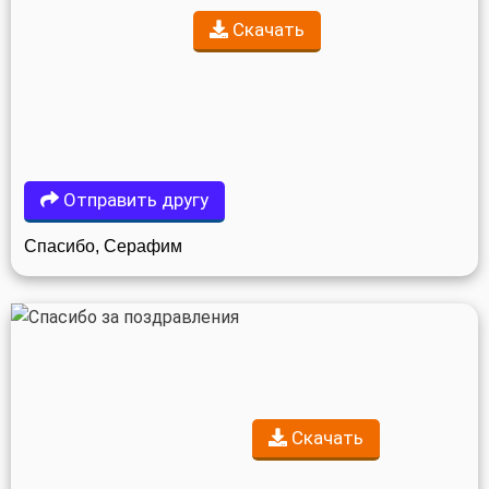
Скачать
Отправить другу
Спасибо, Серафим
Скачать