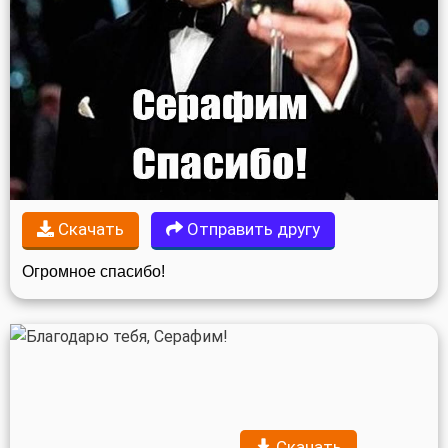
Скачать
Отправить другу
Огромное спасибо!
Скачать