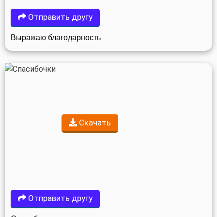
Отправить другу
Выражаю благодарность
Скачать
Отправить другу