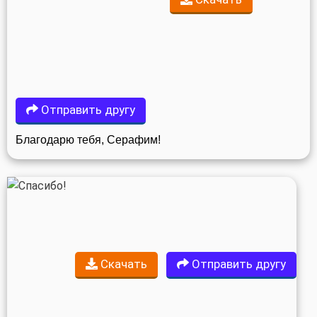
Отправить другу
Благодарю тебя, Серафим!
Скачать
Отправить другу