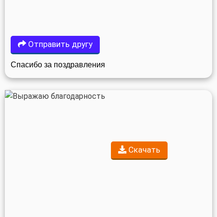
Отправить другу
Спасибо за поздравления
Скачать