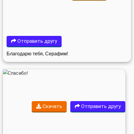
Отправить другу
Благодарю тебя, Серафим!
Скачать
Отправить другу