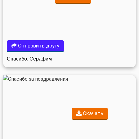
Отправить другу
Спасибо, Серафим
Скачать