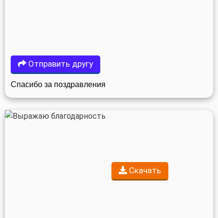
Отправить другу
Спасибо за поздравления
Скачать