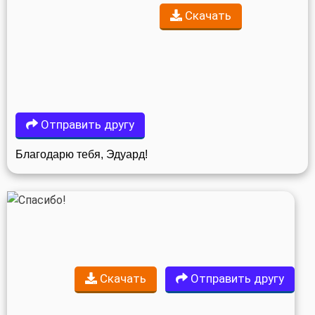
Скачать
Отправить другу
Благодарю тебя, Эдуард!
Скачать
Отправить другу