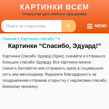
КАРТИНКИ ВСЕМ
Открытки для любого праздника
Поиск
МЕНЮ
ПОИСК
Главная
>
Картинки спасибо ?
>
Картинки “Спасибо, Эдуард!”
Картинки Спасибо Эдуард (Эдик), скачайте и отправьте
большое спасибо Эдуарду. Все картинки можно
скачать бесплатно или отправить сразу в социальную
сеть или мессенджер. Выразите благодарность за
поздравления отправив открытку с надписями спасибо
близкому человеку