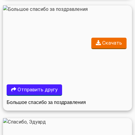
Скачать
Отправить другу
Большое спасибо за поздравления