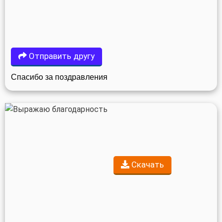
Отправить другу
Спасибо за поздравления
Скачать