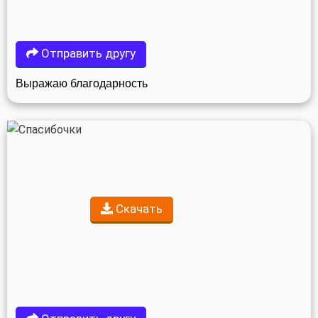
Отправить другу
Выражаю благодарность
Скачать