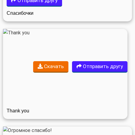
Отправить другу
Спасибочки
Скачать
Отправить другу
Thank you