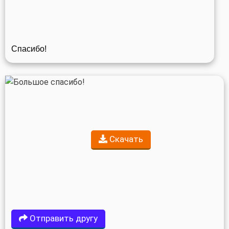
Спасибо!
Скачать
Отправить другу