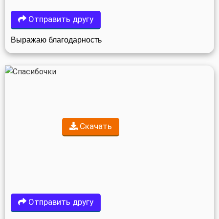
Отправить другу
Выражаю благодарность
Скачать
Отправить другу