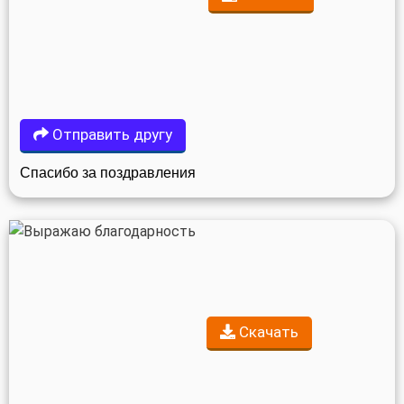
Отправить другу
Спасибо за поздравления
Скачать