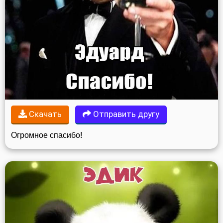
Скачать
Отправить другу
Огромное спасибо!