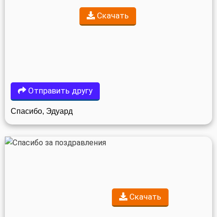
Скачать
Отправить другу
Спасибо, Эдуард
Скачать