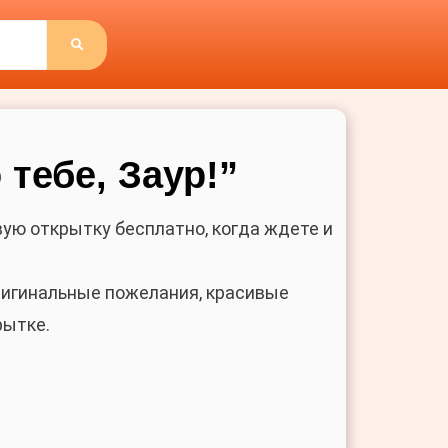
ПОИСК
тебе, Заур!”
вую открытку бесплатно, когда ждете и
оригинальные пожелания, красивые
рытке.