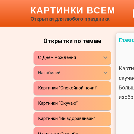
КАРТИНКИ ВСЕМ
Открытки для любого праздника
Главн
Открытки по темам
С Днем Рождения
Карти
На юбилей
скуча
Больш
Картинки “Спокойной ночи!”
изобр
Картинки “Скучаю”
Картинки “Выздоравливай”
Открытки Спасибо