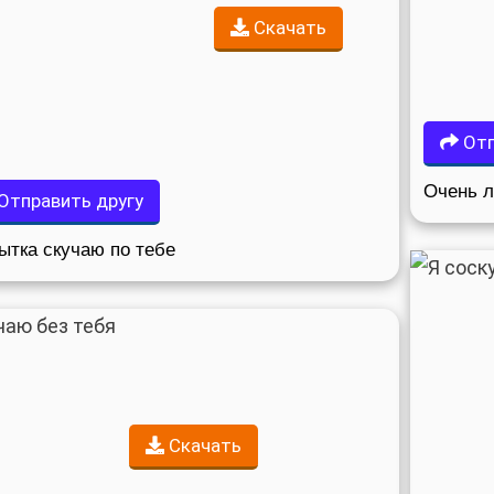
Скачать
Отп
Очень 
Отправить другу
ытка скучаю по тебе
Скачать