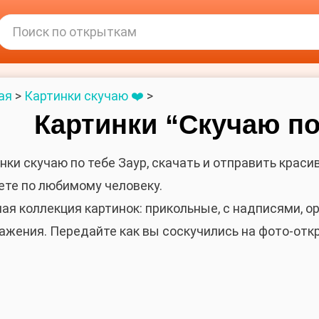
Поиск
ая
>
Картинки скучаю ❤️
>
Картинки “Скучаю по 
нки скучаю по тебе Заур, скачать и отправить краси
ете по любимому человеку.
ая коллекция картинок: прикольные, с надписями, 
ажения. Передайте как вы соскучились на фото-отк