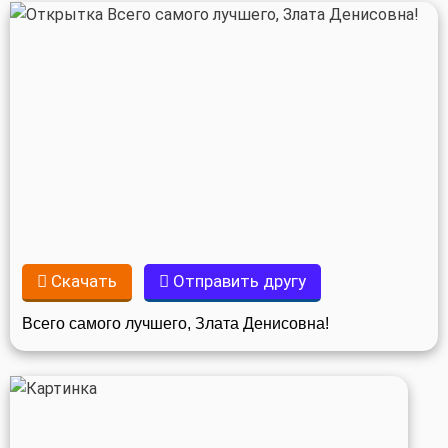
Скачать
Отправить другу
Всего самого лучшего, Злата Денисовна!