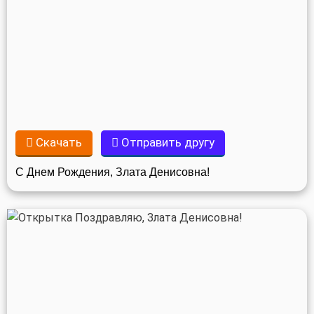
Скачать
Отправить другу
С Днем Рождения, Злата Денисовна!