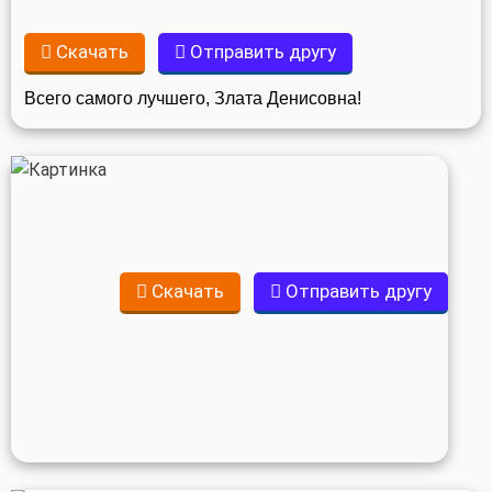
Скачать
Отправить другу
Всего самого лучшего, Злата Денисовна!
Скачать
Отправить другу