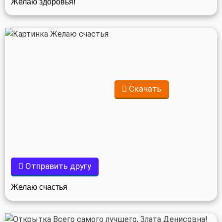
Желаю здоровья!
Скачать
Отправить другу
Желаю счастья