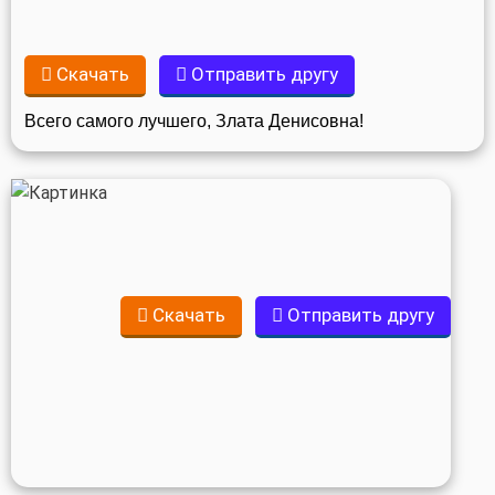
Скачать
Отправить другу
Всего самого лучшего, Злата Денисовна!
Скачать
Отправить другу