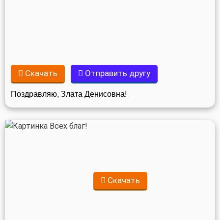
Скачать
Отправить другу
Поздравляю, Злата Денисовна!
Скачать