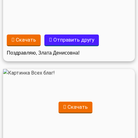
Скачать
Отправить другу
Поздравляю, Злата Денисовна!
Скачать