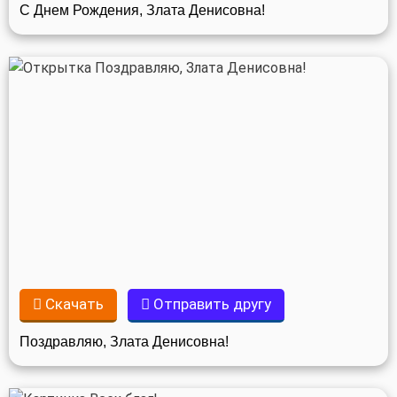
С Днем Рождения, Злата Денисовна!
Скачать
Отправить другу
Поздравляю, Злата Денисовна!