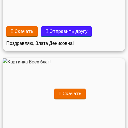
Скачать
Отправить другу
Поздравляю, Злата Денисовна!
Скачать