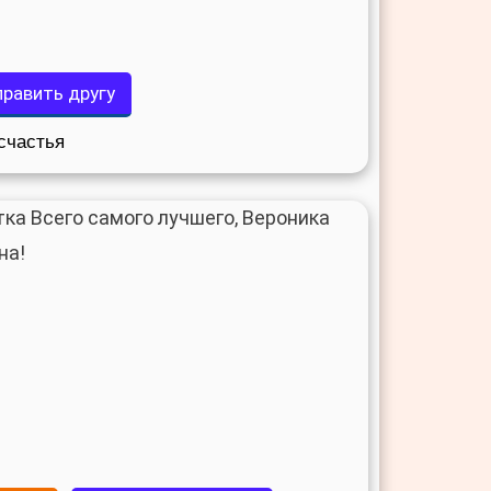
равить другу
счастья