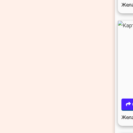
Жела
Жела