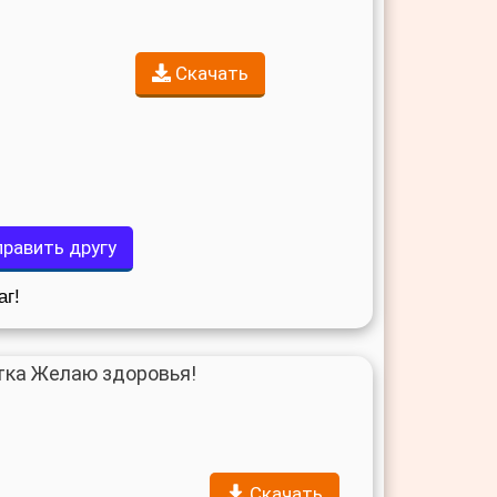
Скачать
равить другу
аг!
Скачать