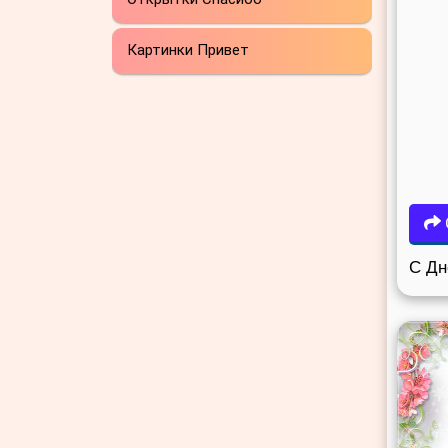
Картинки Привет
С Дн