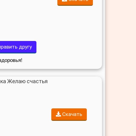
равить другу
доровья!
Скачать