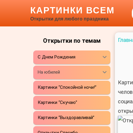
КАРТИНКИ ВСЕМ
Открытки для любого праздника
Главн
Открытки по темам
С Днем Рождения
На юбилей
Карти
Картинки “Спокойной ночи!”
челов
социа
Картинки “Скучаю”
откр
Картинки “Выздоравливай”
Открытки Спасибо