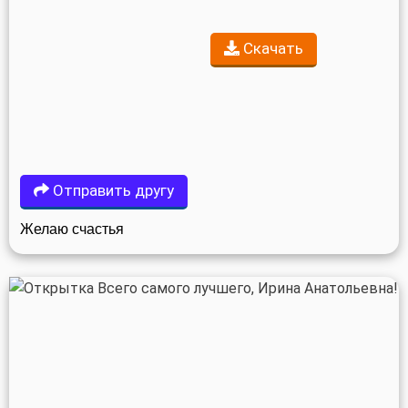
Скачать
Отправить другу
Желаю счастья