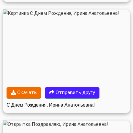
Скачать
Отправить другу
С Днем Рождения, Ирина Анатольевна!