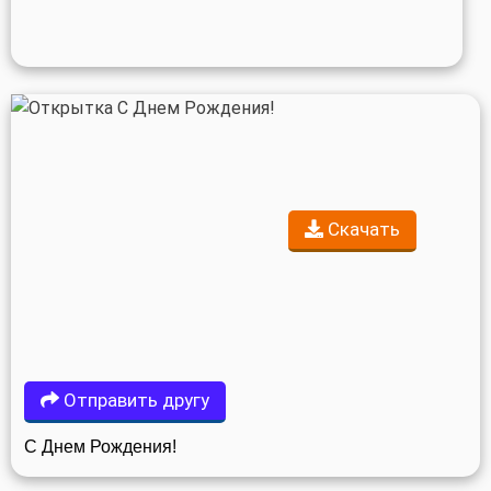
Скачать
Отправить другу
С Днем Рождения!