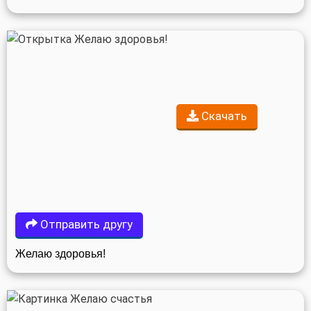
Скачать
Отправить другу
Желаю здоровья!