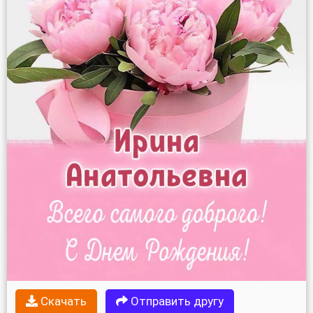
Скачать
Отправить другу