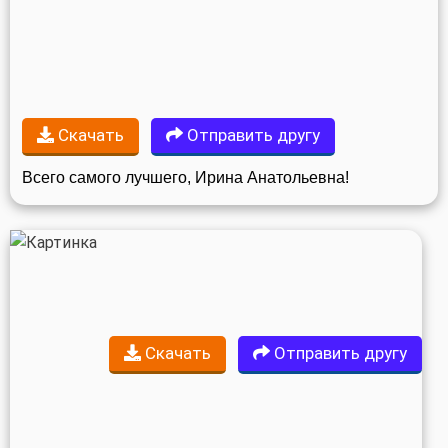
Скачать
Отправить другу
Всего самого лучшего, Ирина Анатольевна!
Скачать
Отправить другу