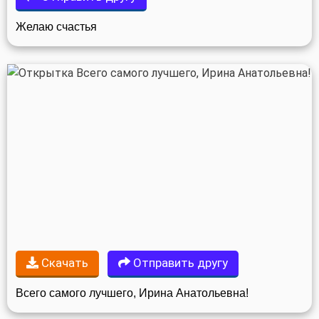
Желаю счастья
Скачать
Отправить другу
Всего самого лучшего, Ирина Анатольевна!