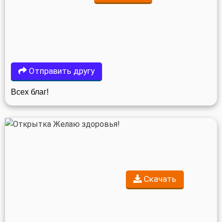
Отправить другу
Всех благ!
Скачать