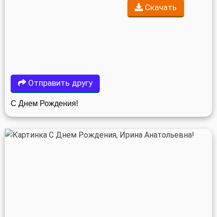
Скачать
Отправить другу
С Днем Рождения!