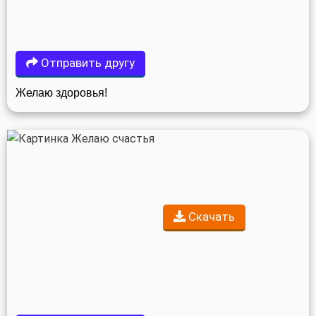
Отправить другу
Желаю здоровья!
Скачать