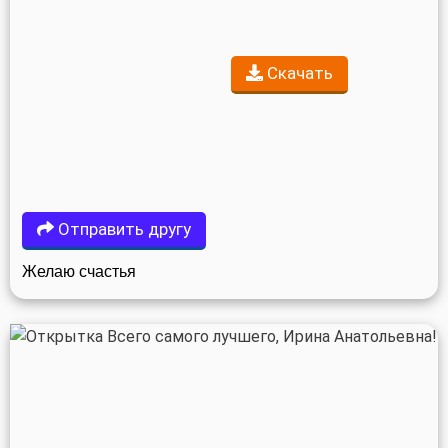
Скачать
Отправить другу
Желаю счастья