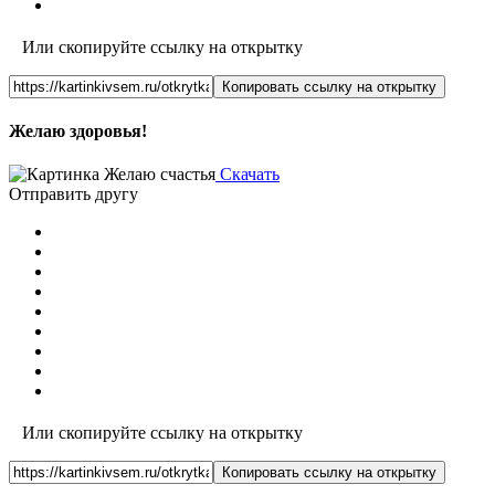
Или скопируйте ссылку на открытку
Копировать ссылку на открытку
Желаю здоровья!
Скачать
Отправить другу
Или скопируйте ссылку на открытку
Копировать ссылку на открытку