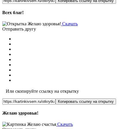
Копировать ссылку на открытку
Всех благ!
Скачать
Отправить другу
Или скопируйте ссылку на открытку
Копировать ссылку на открытку
Желаю здоровья!
Скачать