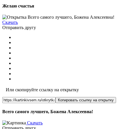
Желаю счастья
Скачать
Отправить другу
Или скопируйте ссылку на открытку
Копировать ссылку на открытку
Всего самого лучшего, Божена Алексеевна!
Скачать
Отправить другу