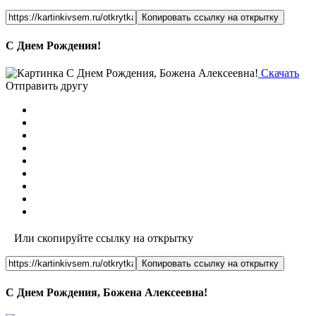
Копировать ссылку на открытку
С Днем Рождения!
Скачать
Отправить другу
Или скопируйте ссылку на открытку
Копировать ссылку на открытку
С Днем Рождения, Божена Алексеевна!