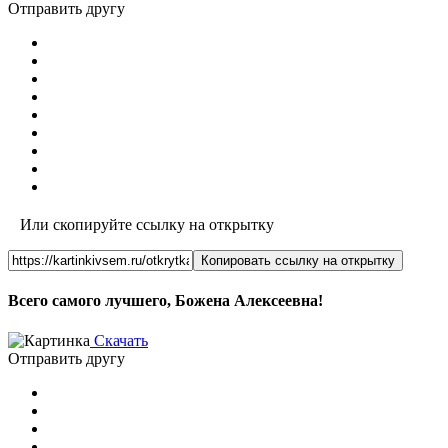
Отправить другу
Или скопируйте ссылку на открытку
Копировать ссылку на открытку
Всего самого лучшего, Божена Алексеевна!
Скачать
Отправить другу