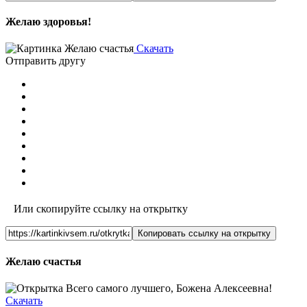
Желаю здоровья!
Скачать
Отправить другу
Или скопируйте ссылку на открытку
Копировать ссылку на открытку
Желаю счастья
Скачать