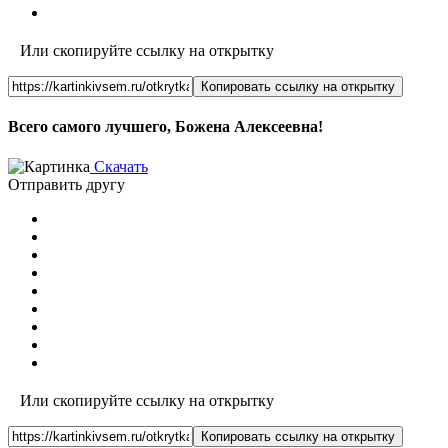
Или скопируйте ссылку на открытку
Копировать ссылку на открытку
Всего самого лучшего, Божена Алексеевна!
Скачать
Отправить другу
Или скопируйте ссылку на открытку
Копировать ссылку на открытку