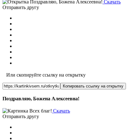
Скачать
Отправить другу
Или скопируйте ссылку на открытку
Копировать ссылку на открытку
Поздравляю, Божена Алексеевна!
Скачать
Отправить другу