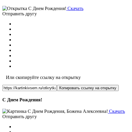
Скачать
Отправить другу
Или скопируйте ссылку на открытку
Копировать ссылку на открытку
С Днем Рождения!
Скачать
Отправить другу