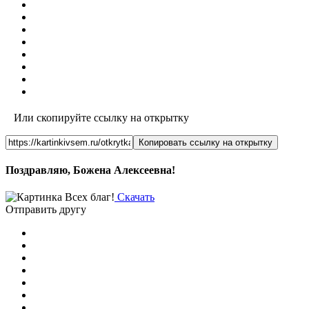
Или скопируйте ссылку на открытку
Копировать ссылку на открытку
Поздравляю, Божена Алексеевна!
Скачать
Отправить другу