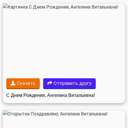
Скачать
Отправить другу
С Днем Рождения, Ангелина Витальевна!