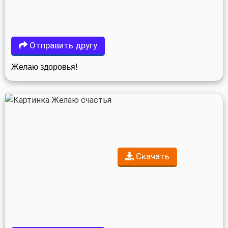
Отправить другу
Желаю здоровья!
Скачать