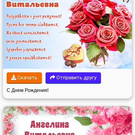
Скачать
Отправить другу
С Днем Рождения!