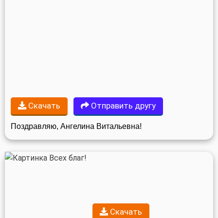
Скачать
Отправить другу
Поздравляю, Ангелина Витальевна!
Скачать