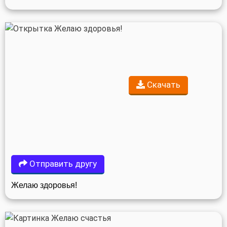
Скачать
Отправить другу
Желаю здоровья!