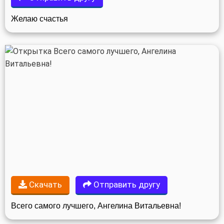
Желаю счастья
Скачать
Отправить другу
Всего самого лучшего, Ангелина Витальевна!