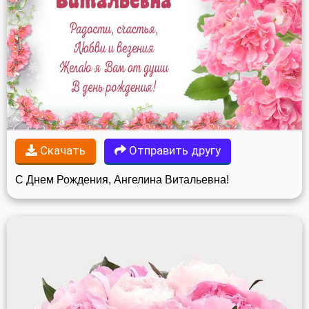
Скачать
Отправить другу
С Днем Рождения, Ангелина Витальевна!