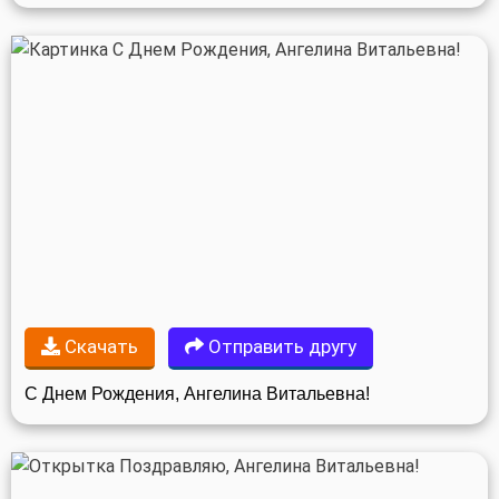
Скачать
Отправить другу
С Днем Рождения, Ангелина Витальевна!