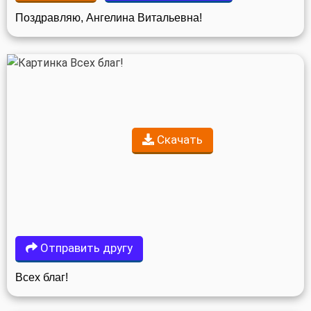
Поздравляю, Ангелина Витальевна!
Скачать
Отправить другу
Всех благ!