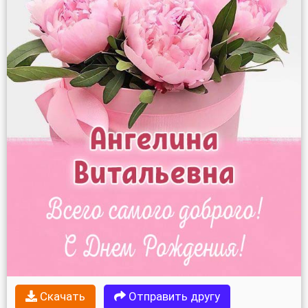
Скачать
Отправить другу