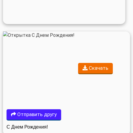
Скачать
Отправить другу
С Днем Рождения!