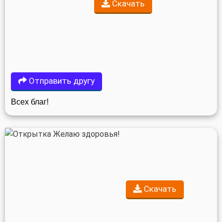
Скачать
Отправить другу
Всех благ!
Скачать