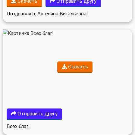
Скачать
Отправить другу
Поздравляю, Ангелина Витальевна!
Скачать
Отправить другу
Всех благ!