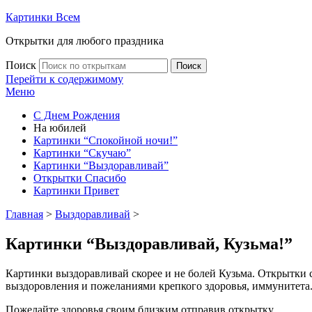
Картинки Всем
Открытки для любого праздника
Поиск
Поиск
Перейти к содержимому
Меню
С Днем Рождения
На юбилей
Картинки “Спокойной ночи!”
Картинки “Скучаю”
Картинки “Выздоравливай”
Открытки Спасибо
Картинки Привет
Главная
>
Выздоравливай
>
Картинки “Выздоравливай, Кузьма!”
Картинки выздоравливай скорее и не болей Кузьма. Открытки
выздоровления и пожеланиями крепкого здоровья, иммунитета
Пожелайте здоровья своим близким отправив открытку.