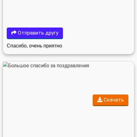
Отправить другу
Спасибо, очень приятно
Скачать