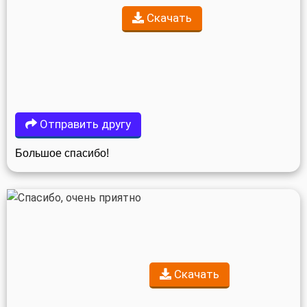
Скачать
Отправить другу
Большое спасибо!
Скачать