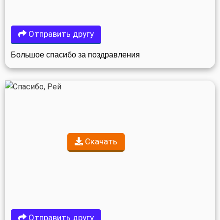
Отправить другу
Большое спасибо за поздравления
Скачать
Отправить другу