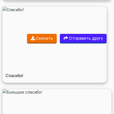
Скачать
Отправить другу
Спасибо!