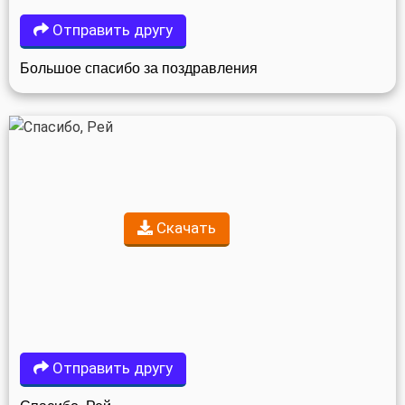
Отправить другу
Большое спасибо за поздравления
Скачать
Отправить другу