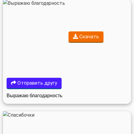
Скачать
Отправить другу
Выражаю благодарность