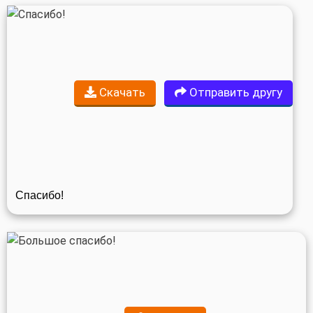
Скачать
Отправить другу
Спасибо!