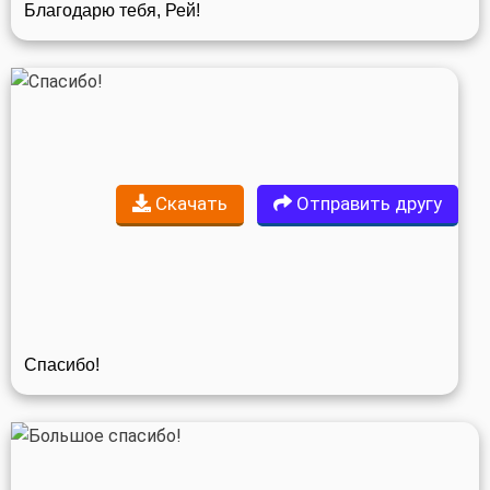
Благодарю тебя, Рей!
Скачать
Отправить другу
Спасибо!