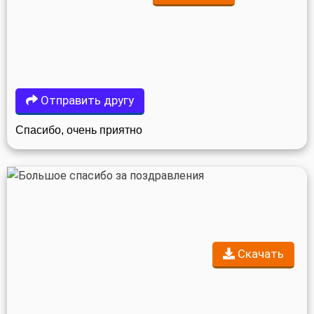
Отправить другу
Спасибо, очень приятно
Скачать