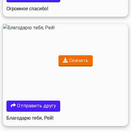
Огромное спасибо!
Скачать
Отправить другу
Благодарю тебя, Рей!