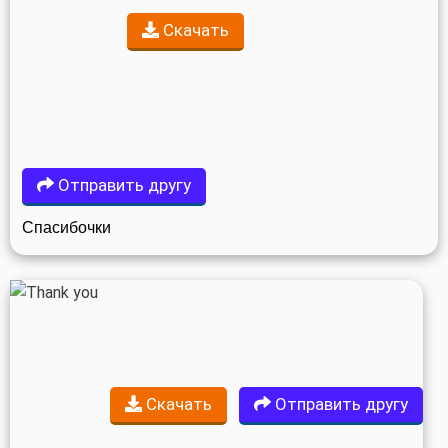
Скачать
Отправить другу
Спасибочки
Скачать
Отправить другу