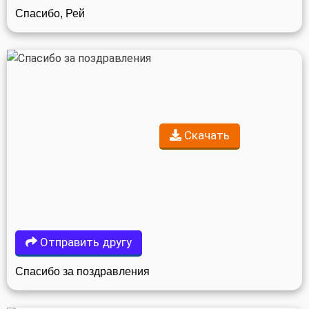
Спасибо, Рей
Скачать
Отправить другу
Спасибо за поздравления