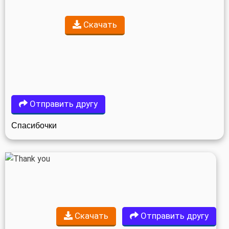
Скачать
Отправить другу
Спасибочки
Скачать
Отправить другу