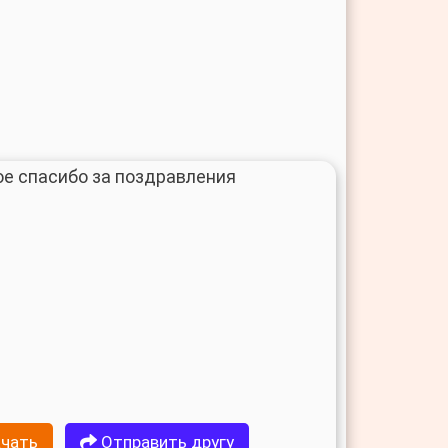
чать
Отправить другу