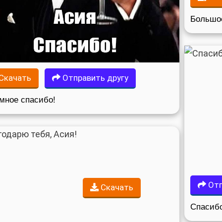
Большое
Скачать
Отправить другу
мное спасибо!
Отп
Скачать
Спасибо