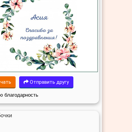
чать
Отправить другу
ю благодарность