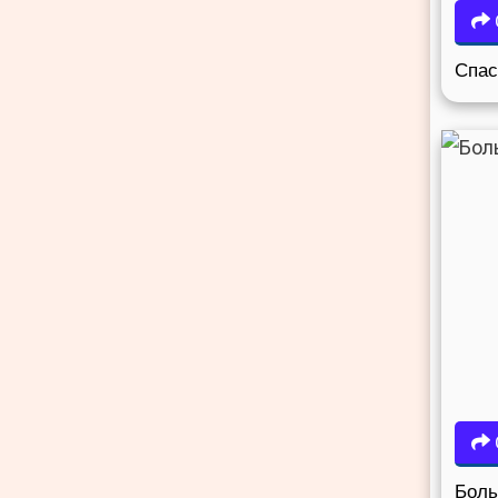
Спас
Боль