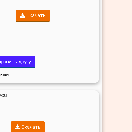
Скачать
равить другу
очки
Скачать