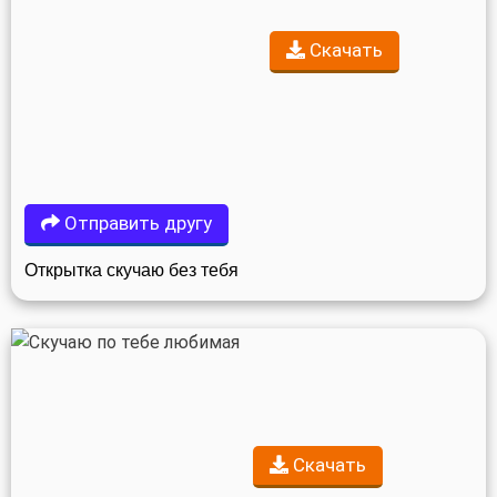
Скачать
Отправить другу
Открытка скучаю без тебя
Скачать