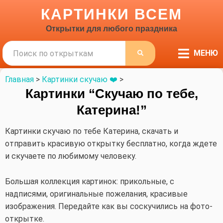
КАРТИНКИ ВСЕМ
Открытки для любого праздника
Поиск
МЕНЮ
ПОИСК
Главная
>
Картинки скучаю ❤️
>
Картинки “Скучаю по тебе,
Катерина!”
Картинки скучаю по тебе Катерина, скачать и
отправить красивую открытку бесплатно, когда ждете
и скучаете по любимому человеку.
Большая коллекция картинок: прикольные, с
надписями, оригинальные пожелания, красивые
изображения. Передайте как вы соскучились на фото-
открытке.