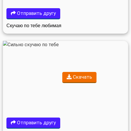
Отправить другу
Скучаю по тебе любимая
Скачать
Отправить другу