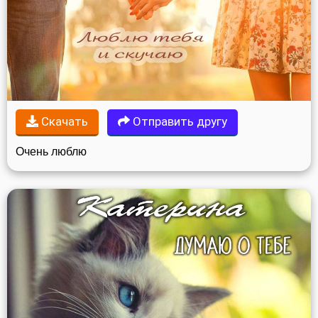
Скачать
Отправить другу
Очень люблю