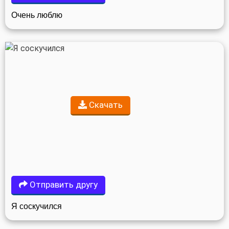
Очень люблю
Скачать
Отправить другу
Я соскучился