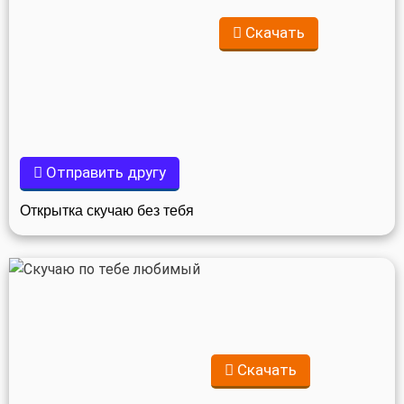
Скачать
Отправить другу
Открытка скучаю без тебя
Скачать