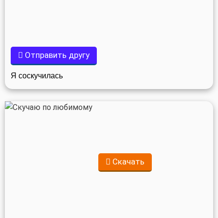
Отправить другу
Я соскучилась
Скачать