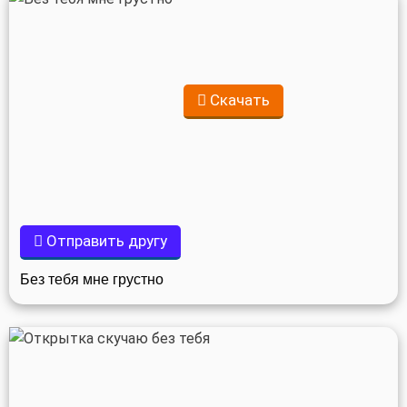
Скачать
Отправить другу
Без тебя мне грустно