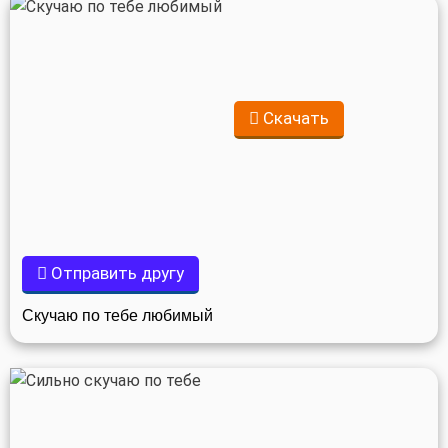
Скачать
Отправить другу
Скучаю по тебе любимый