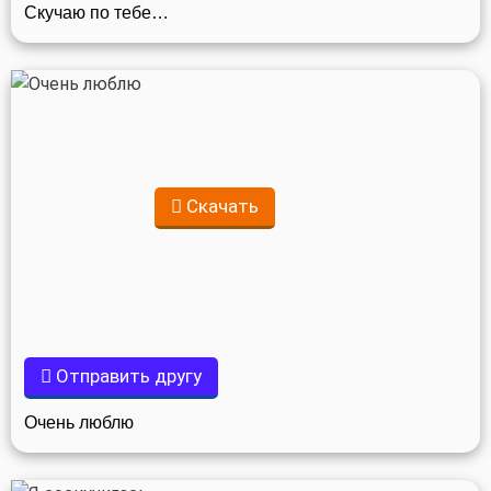
Скучаю по тебе…
Скачать
Отправить другу
Очень люблю