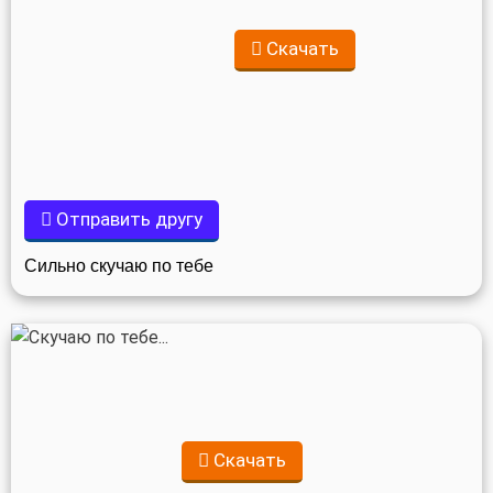
Скачать
Отправить другу
Сильно скучаю по тебе
Скачать