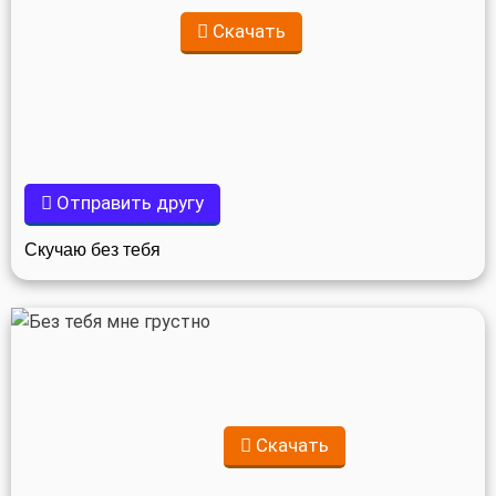
Скачать
Отправить другу
Скучаю без тебя
Скачать