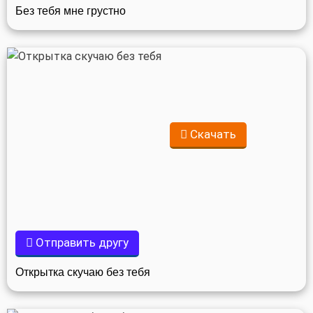
Без тебя мне грустно
Скачать
Отправить другу
Открытка скучаю без тебя