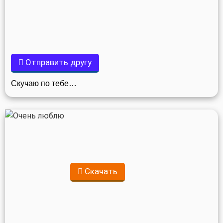
Отправить другу
Скучаю по тебе…
Скачать