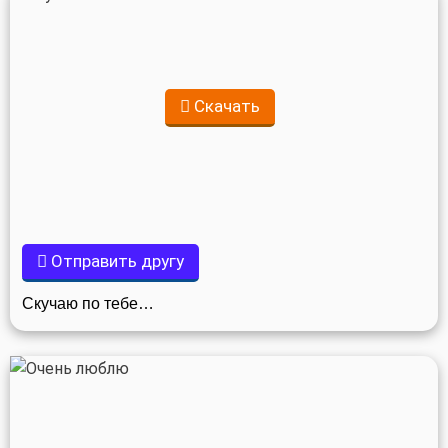
Скачать
Отправить другу
Скучаю по тебе…