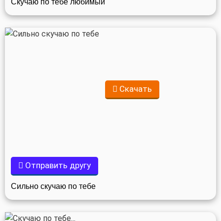
Скучаю по тебе любимый
Скачать
Отправить другу
Сильно скучаю по тебе