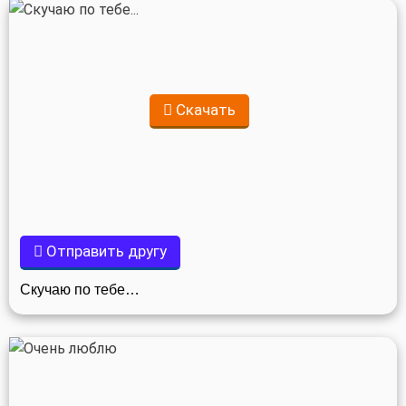
Скачать
Отправить другу
Скучаю по тебе…