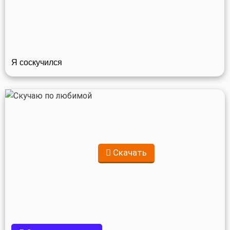
Я соскучился
Скачать