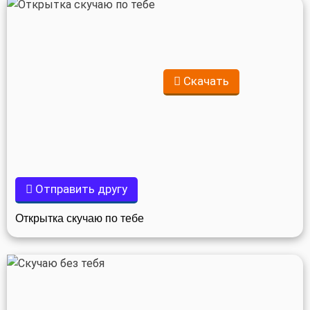
Скачать
Отправить другу
Открытка скучаю по тебе