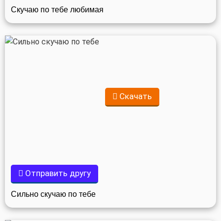
Скучаю по тебе любимая
Скачать
Отправить другу
Сильно скучаю по тебе