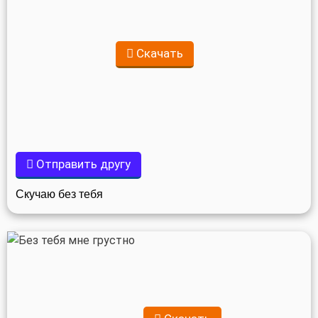
Скачать
Отправить другу
Скучаю без тебя