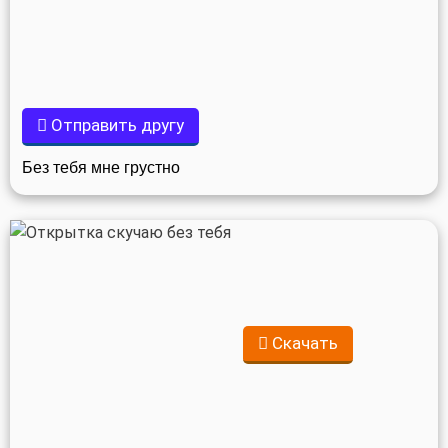
Отправить другу
Без тебя мне грустно
Скачать