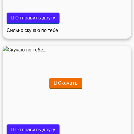
Отправить другу
Сильно скучаю по тебе
Скачать
Отправить другу