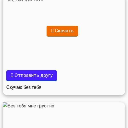
Скачать
Отправить другу
Скучаю без тебя