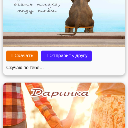
Скачать
Отправить другу
Скучаю по тебе…