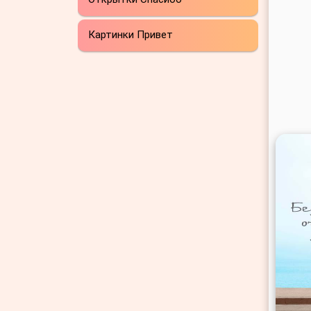
Картинки Привет