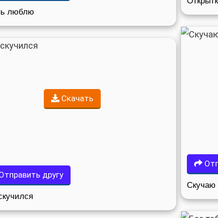
Открытк
нь люблю
Скачать
Отп
Отправить другу
Скучаю 
скучился