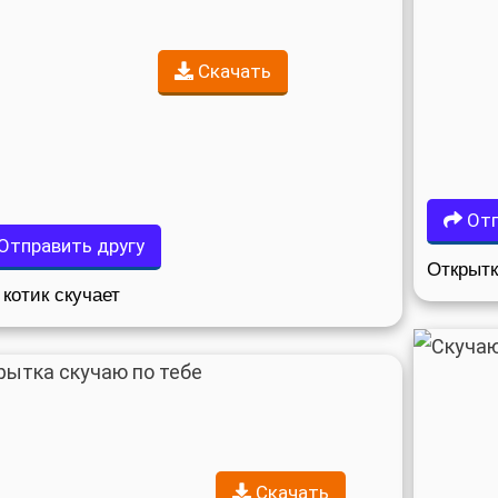
Скачать
Отп
Отправить другу
Открытк
 котик скучает
Скачать