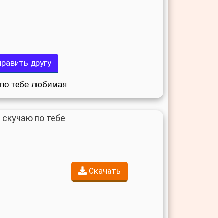
равить другу
по тебе любимая
Скачать