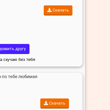
Скачать
равить другу
а скучаю без тебя
Скачать