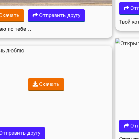
Отп
Скачать
Отправить другу
Твой ко
аю по тебе…
Скачать
Отп
Отправить другу