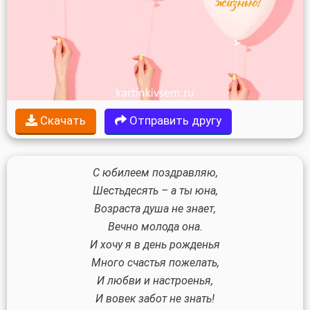
Скачать
Отправить другу
С юбилеем поздравляю,
Шестьдесять – а ты юна,
Возраста душа не знает,
Вечно молода она.
И хочу я в день рожденья
Много счастья пожелать,
И любви и настроенья,
И вовек забот не знать!