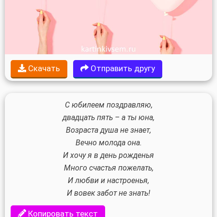
Скачать
Отправить другу
С юбилеем поздравляю,
двадцать пять – а ты юна,
Возраста душа не знает,
Вечно молода она.
И хочу я в день рожденья
Много счастья пожелать,
И любви и настроенья,
И вовек забот не знать!
Копировать текст