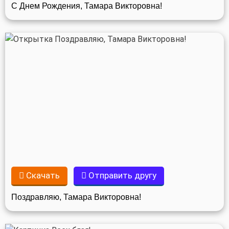
С Днем Рождения, Тамара Викторовна!
Скачать
Отправить другу
Поздравляю, Тамара Викторовна!