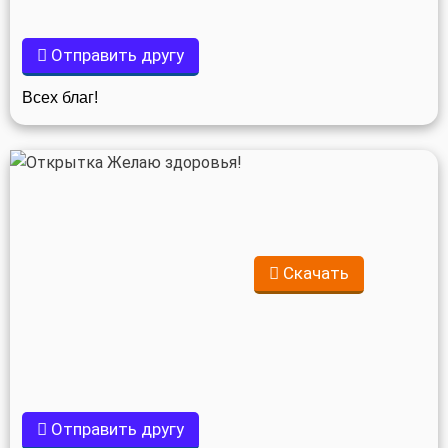
Отправить другу
Всех благ!
Скачать
Отправить другу