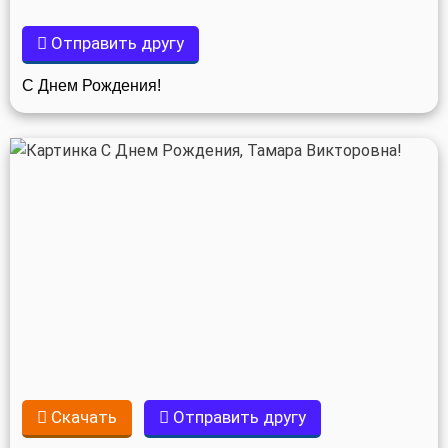
Отправить другу
С Днем Рождения!
Скачать
Отправить другу