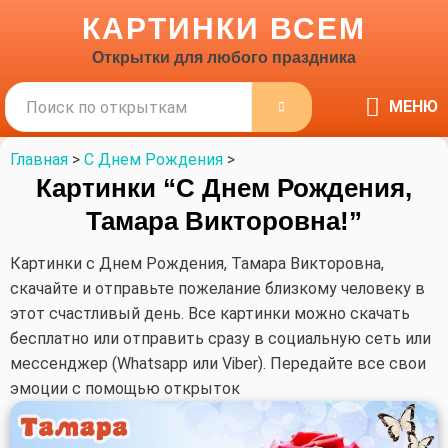
КАРТИНКИ ВСЕМ
Открытки для любого праздника
Поиск
МЕНЮ
ПОИСК
Главная
>
С Днем Рождения
>
Картинки “С Днем Рождения,
Тамара Викторовна!”
Картинки с Днем Рождения, Тамара Викторовна,
скачайте и отправьте пожелание близкому человеку в
этот счастливый день. Все картинки можно скачать
бесплатно или отправить сразу в социальную сеть или
мессенджер (Whatsapp или Viber). Передайте все свои
эмоции с помощью открыток