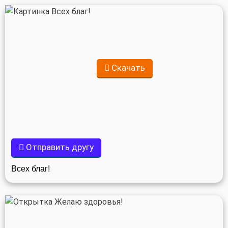
Скачать
Отправить другу
Всех благ!