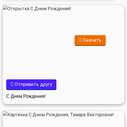
Скачать
Отправить другу
С Днем Рождения!