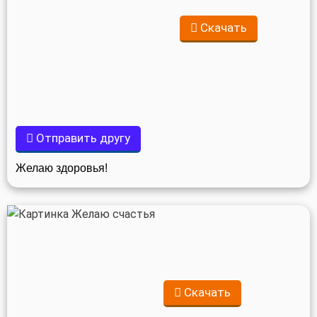
Скачать
Отправить другу
Желаю здоровья!
Скачать