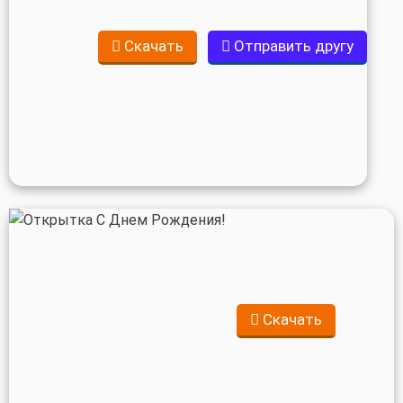
Скачать
Отправить другу
Скачать