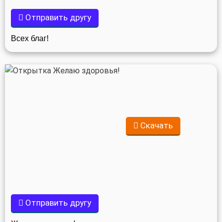
Отправить другу
Всех благ!
Скачать
Отправить другу