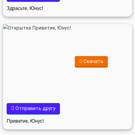
Здрасьте, Юнус!
Скачать
Отправить другу
Приветик, Юнус!