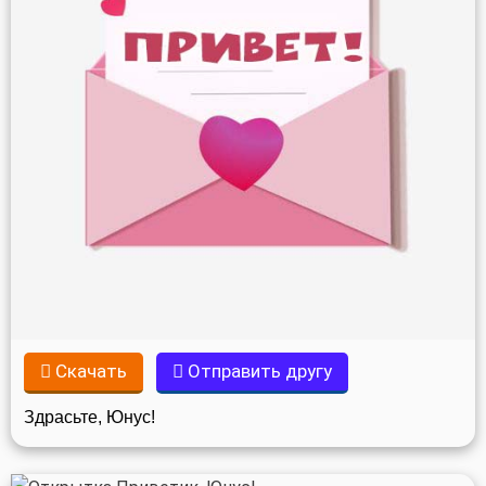
Скачать
Отправить другу
Здрасьте, Юнус!