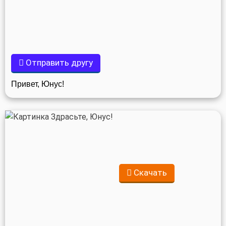
Отправить другу
Привет, Юнус!
Скачать