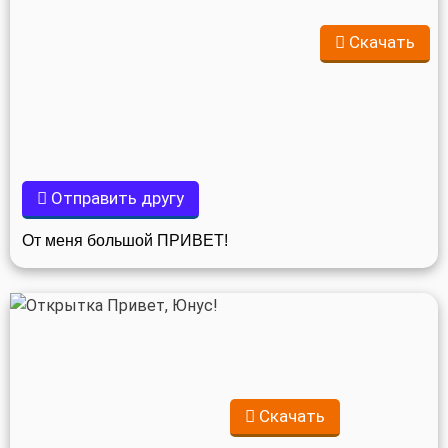
Скачать
Отправить другу
От меня большой ПРИВЕТ!
Скачать