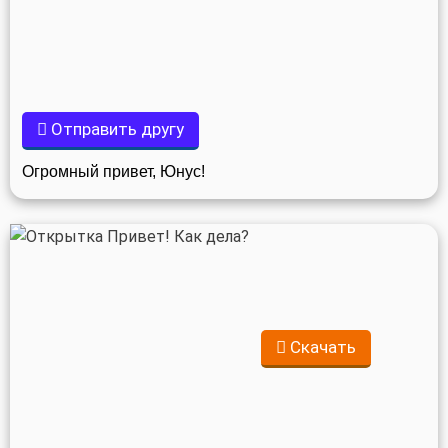
Отправить другу
Огромный привет, Юнус!
Скачать