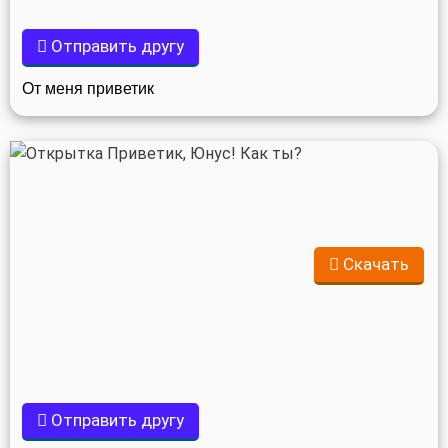
Отправить другу
От меня приветик
Скачать
Отправить другу