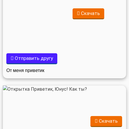
Скачать
Отправить другу
От меня приветик
Скачать