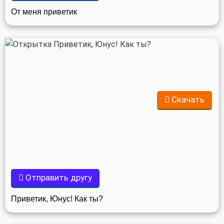
От меня приветик
Скачать
Отправить другу
Приветик, Юнус! Как ты?