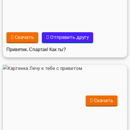
Скачать
Отправить другу
Приветик, Спартак! Как ты?
Скачать