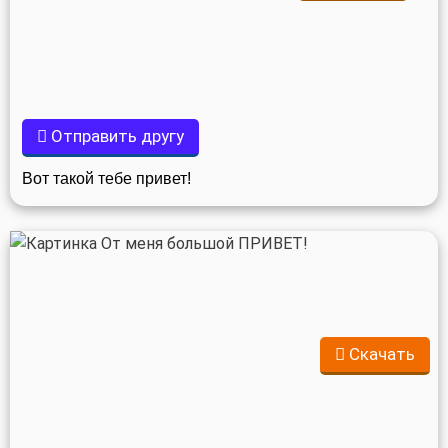
Отправить другу
Вот такой тебе привет!
Скачать