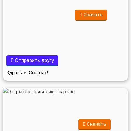
Скачать
Отправить другу
Здрасьте, Спартак!
Скачать