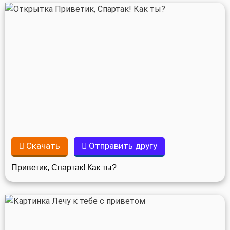
Скачать
Отправить другу
Приветик, Спартак! Как ты?