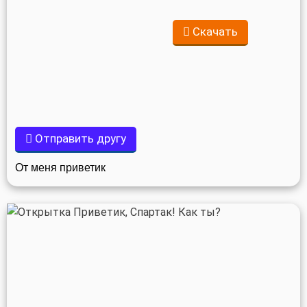
Скачать
Отправить другу
От меня приветик