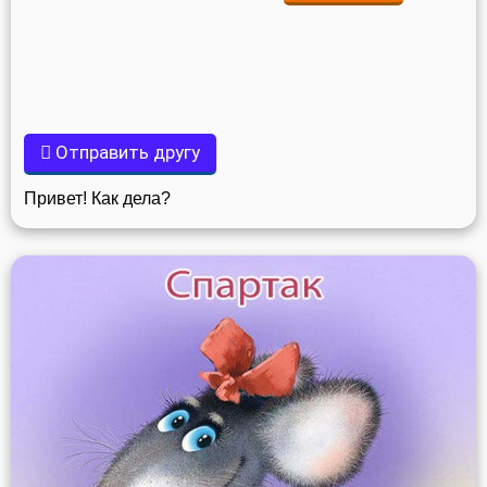
Отправить другу
Привет! Как дела?