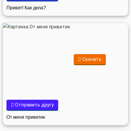
Привет! Как дела?
Скачать
Отправить другу
От меня приветик