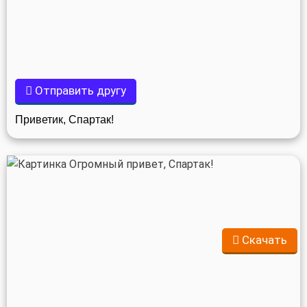
Отправить другу
Приветик, Спартак!
Скачать