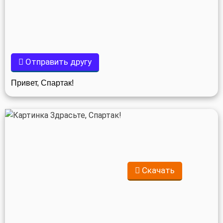
Отправить другу
Привет, Спартак!
Скачать