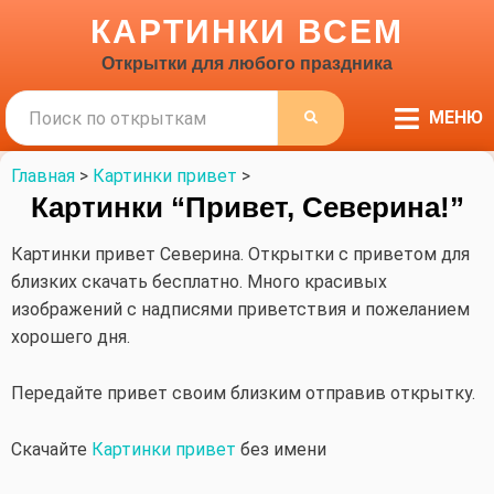
КАРТИНКИ ВСЕМ
Открытки для любого праздника
Поиск
МЕНЮ
ПОИСК
Главная
>
Картинки привет
>
Картинки “Привет, Северина!”
Картинки привет Северина. Открытки с приветом для
близких скачать бесплатно. Много красивых
изображений с надписями приветствия и пожеланием
хорошего дня.
Передайте привет своим близким отправив открытку.
Скачайте
Картинки привет
без имени