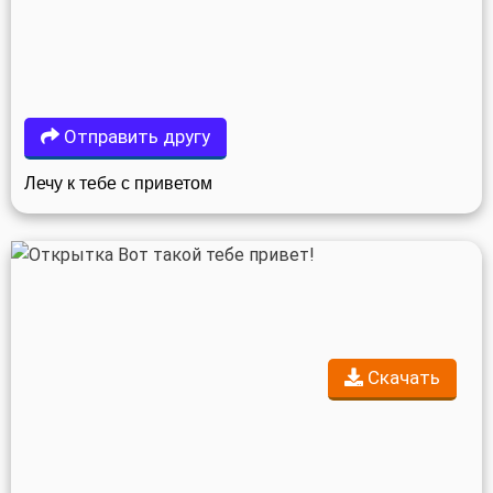
Отправить другу
Лечу к тебе с приветом
Скачать