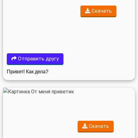
Скачать
Отправить другу
Привет! Как дела?
Скачать