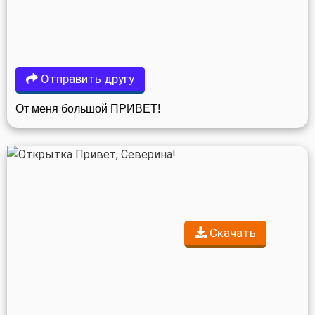
Отправить другу
От меня большой ПРИВЕТ!
Скачать