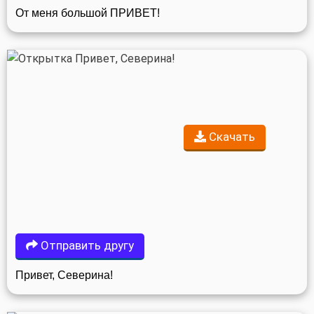
От меня большой ПРИВЕТ!
Скачать
Отправить другу
Привет, Северина!