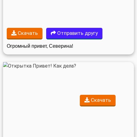
Скачать
Отправить другу
Огромный привет, Северина!
Скачать