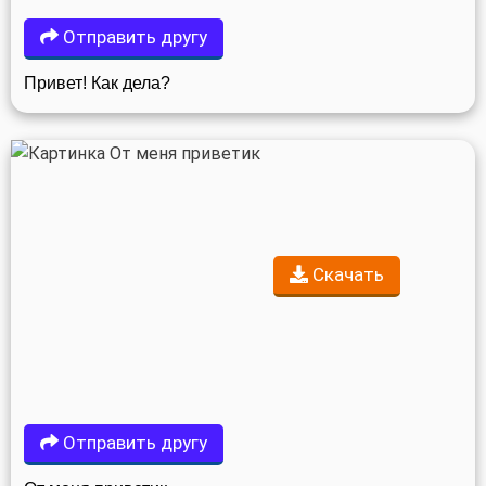
Отправить другу
Привет! Как дела?
Скачать
Отправить другу