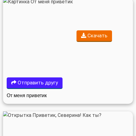
Скачать
Отправить другу
От меня приветик