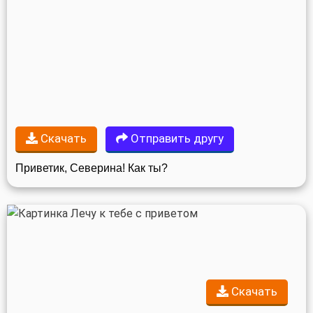
Скачать
Отправить другу
Приветик, Северина! Как ты?
Скачать