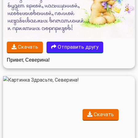
Скачать
Отправить другу
Привет, Северина!
Скачать