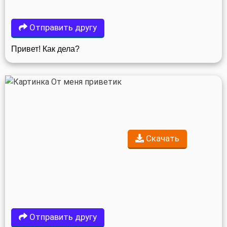
Отправить другу
Привет! Как дела?
Скачать
Отправить другу