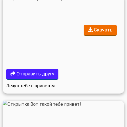
Скачать
Отправить другу
Лечу к тебе с приветом