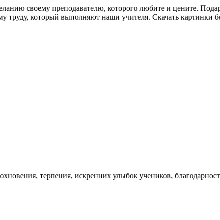
желанию своему преподавателю, которого любите и цените. Под
му труду, который выполняют наши учителя. Скачать картинки б
хновения, терпения, искренних улыбок учеников, благодарност